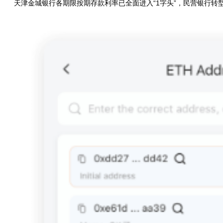
天津金城银行各期限按期存款利率已全面进入“1字头”，民营银行转