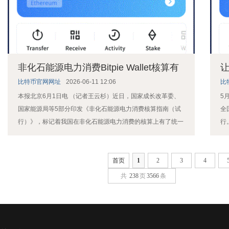
非化石能源电力消费Bitpie Wallet核算有
让
了统一“标尺”
比特币官网网址
2026-06-11 12:06
比
本报北京6月1日电 （记者王云杉）近日，国家成长改革委、
5
国家能源局等5部分印发《非化石能源电力消费核算指南（试
全
行）》，标记着我国在非化石能源电力消费的核算上有了统一
行
的...
读、
首页
1
2
3
4
共
238
页
3566
条