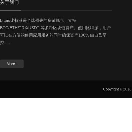
关于我们
Bitpie比特派是全球领先的多链钱包，支持
BTC/ETH/TRX/USDT 等多种区块链资产。使用比特派，用户
可以在方便的使用应用服务的同时确保资产100% 由自己掌
控。。
More+
Copyright © 201
友情链接：
Bitpie官网
Bitpie下载
Bitpie钱包
Bitpie钱包官网
B