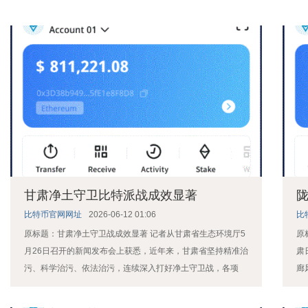
甘肃净土守卫比特派战成效显著
比特币官网网址
2026-06-12 01:06
比
原标题：甘肃净土守卫战成效显著 记者从甘肃省生态环境厅5
原
月26日召开的新闻发布会上获悉，近年来，甘肃省坚持精准治
肃
污、科学治污、依法治污，连续深入打好净土守卫战，各项
廊
工...