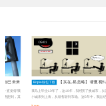
09-01
【实在,易忽略】请重视5条职场
Bitpie钱包下载
经验
我马上毕业10年了，这10年，我经历了换城市，从家乡四线
在
小城来到上海，从销售转到市场。这5年中，我总结了5条经
解
验，也是...
开.
More+
Mo